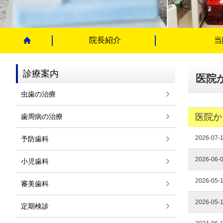
院長紹介
当
診療案内
医院
虫歯の治療
医院か
歯周病の治療
2026-07-
予防歯科
2026-06-
小児歯科
2026-05-
審美歯科
2026-05-
定期検診