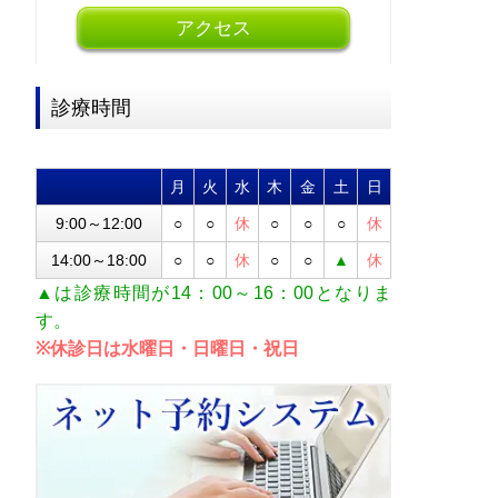
アクセス
診療時間
月
火
水
木
金
土
日
9:00～12:00
○
○
休
○
○
○
休
14:00～18:00
○
○
休
○
○
▲
休
▲は診療時間が14：00～16：00となりま
す。
※休診日は水曜日・日曜日・祝日